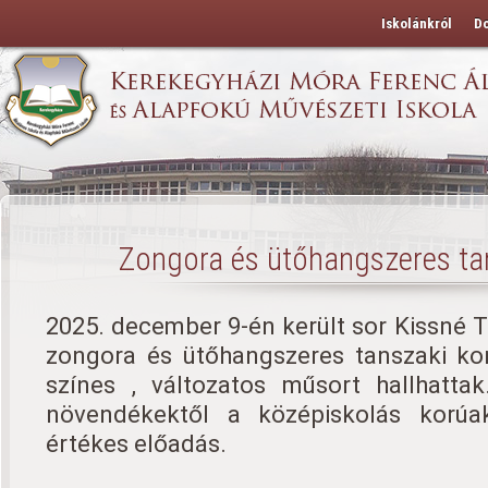
Iskolánkról
D
Zongora és ütőhangszeres ta
2025. december 9-én került sor Kissné Ti
zongora és ütőhangszeres tanszaki kon
színes , változatos műsort hallhatta
növendékektől a középiskolás korúak
értékes előadás.