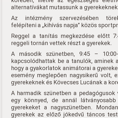
körében, illetve az egészséges élet
alternatívákat mutassunk a gyerekeknek
Az intézmény szervezésében töre
felépíteni a „kihívás napja” közös sportp
Reggel a tanítás megkezdése előtt 7:4
reggeli tornán vettek részt a gyerekek.
A második szünetben, 9:45 – 10:00
kapcsolódhattak be a tanulók, aminek a
hogy a gyakorlatok animátorai a gyerekek
esemény meglepően nagysikerű volt, e
gyerekeknek és Kövecses Lucának a kore
A harmadik szünetben a pedagógusok ve
egy könnyed, de annál látványosabb
gyerekeket a nagyszünetben. Monda
gyerekek az előző jókedvű táncos tes