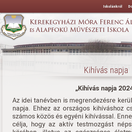
Iskolánkról
D
Kihívás napja
„Kihívás napja 202
Az idei tanévben is megrendezésre kerül
napja. Ehhez az országos kihíváshoz csa
számos közös és egyéni kihívással. En
célja, hogy az aktív testmozgást néps