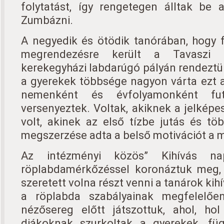
folytatást, így rengetegen álltak be 
Zumbázni.
A negyedik és ötödik tanórában, hogy 
megrendezésre került a Tavaszi 
kerekegyházi labdarúgó pályán rendeztü
a gyerekek többsége nagyon várta ezt 
nemenként és évfolyamonként fu
versenyeztek. Voltak, akiknek a jelképes
volt, akinek az első tízbe jutás és t
megszerzése adta a belső motivációt a
Az intézményi közös” Kihívás na
röplabdamérkőzéssel koronáztuk meg, 
szeretett volna részt venni a tanárok kih
a röplabda szabályainak megfelelő
nézősereg előtt játszottuk, ahol, ho
diákoknak szurkoltak a gyerekek, füg