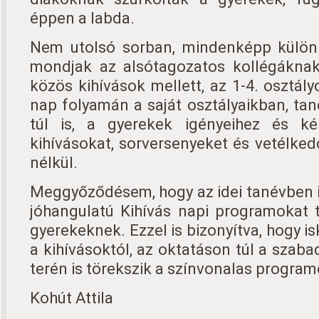
éppen a labda.
Nem utolsó sorban, mindenképp külön 
mondjak az alsótagozatos kollégáknak
közös kihívások mellett, az 1-4. osztál
nap folyamán a saját osztályaikban, ta
túl is, a gyerekek igényeihez és ké
kihívásokat, sorversenyeket és vetélked
nélkül.
Meggyőződésem, hogy az idei tanévben 
jóhangulatú Kihívás napi programokat t
gyerekeknek. Ezzel is bizonyítva, hogy 
a kihívásoktól, az oktatáson túl a szab
terén is törekszik a színvonalas progra
Kohút Attila