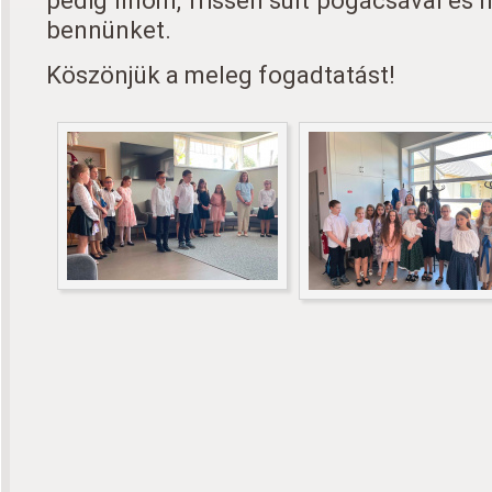
pedig finom, frissen sült pogácsával és 
bennünket.
Köszönjük a meleg fogadtatást!