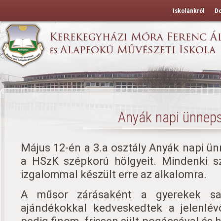
Iskolánkról
D
Anyák napi ünnep
Május 12-én a 3.a osztály Anyák napi ü
a HSzK szépkorú hölgyeit. Mindenki sz
izgalommal készült erre az alkalomra.
A műsor zárásaként a gyerekek saj
ajándékokkal kedveskedtek a jelenlév