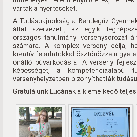
ünnepélyes eredményhirdetés, érmek
várták a nyerteseket.
A Tudásbajnokság a Bendegúz Gyermek-
által szervezett, az egyik legnéps
országos tanulmányi versenysorozat ál
számára. A komplex verseny célja, h
kreatív feladatokkal ösztönözze a gyere
önálló búvárkodásra. A verseny fejles
képességet, a kompetenciaalapú t
versenyhelyzetben bizonyíthatták tudásu
Gratulálunk Lucának a kiemelkedő telje