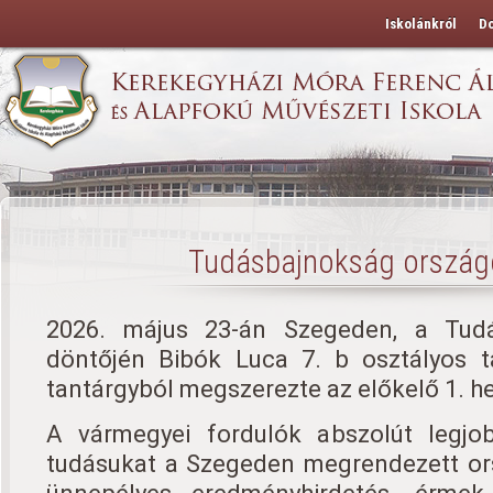
Iskolánkról
D
Tudásbajnokság ország
2026. május 23-án Szegeden, a Tud
döntőjén Bibók Luca 7. b osztályos 
tantárgyból megszerezte az előkelő 1. he
A vármegyei fordulók abszolút legjo
tudásukat a Szegeden megrendezett or