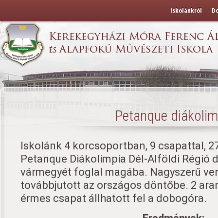
Iskolánkról
D
Petanque diákolim
Iskolánk 4 korcsoportban, 9 csapattal, 2
Petanque Diákolimpia Dél-Alföldi Régió d
vármegyét foglal magába. Nagyszerű ver
továbbjutott az országos döntőbe. 2 aran
érmes csapat állhatott fel a dobogóra.