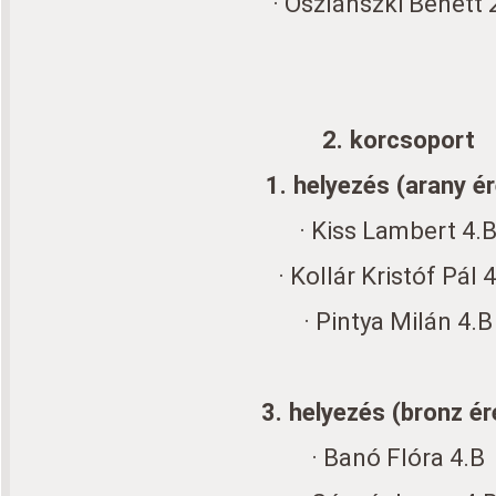
· Oszlánszki Benett 
2. korcsoport
1. helyezés (arany é
· Kiss Lambert 4.
· Kollár Kristóf Pál 
· Pintya Milán 4.B
3. helyezés (bronz é
· Banó Flóra 4.B