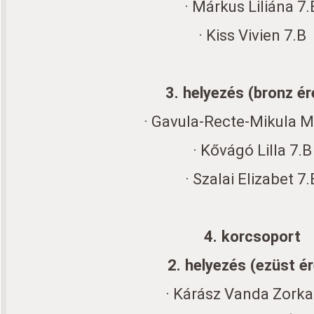
· Márkus Liliána 7.
· Kiss Vivien 7.B
3. helyezés (bronz é
· Gavula-Recte-Mikula Mi
· Kővágó Lilla 7.B
· Szalai Elizabet 7.
4. korcsoport
2. helyezés (ezüst é
· Kárász Vanda Zorka