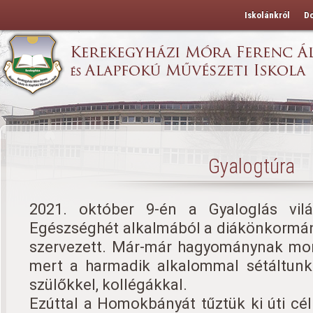
Iskolánkról
D
Gyalogtúra
2021. október 9-én a Gyaloglás vilá
Egészséghét alkalmából a diákönkormán
szervezett. Már-már hagyománynak mo
mert a harmadik alkalommal sétáltunk 
szülőkkel, kollégákkal.
Ezúttal a Homokbányát tűztük ki úti cé